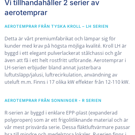
Vi tillhandahåller 2 serier av
aerotemprar
AEROTEMPRAR FRÅN TYSKA KROLL – LH SERIEN
Detta är vårt premiumfabrikat och lämpar sig för
kunder med krav på högsta möjliga kvalité. Kroll LH är
byggd i ett elegant pulverlackerat stålchassi och går
även att få i ett helt rostfritt utförande. Aerotemprar i
LH-serien erbjuder bland annat justerbara
luftutsläpp/jalusi, luftrecirkulation, användning av
uteluft m.m. Finns i 17 olika kW effekter från 12-110 kW.
AEROTEMPRAR FRÅN SONNINGER - R SERIEN
R-serien är byggd i enklare EPP-plast (expanderad
polypropen) som är ett frigolitliknande material och är
vår mest prisvärda serie. Dessa fläktluftvärmare passar
bra till mindre och medelstora lokaler. R-serien finns i